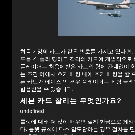
처음 2 장의 카드가 같은 번호를 가지고 있다면,
드를 스 폴리 팅하고 각각의 카드에 개별적으로 
플레이어는 처음에받은 카드의 합에 관계없이 한
는 조건 하에서 초기 베팅 내에 추가 베팅을 할 
픈 카드가 에이스 인 경우 플레이어는 베팅 금액의 
험을받을 수 있습니다.
세븐 카드 찰리는 무엇인가요?
undefined
룰렛에 대해 더 많이 배우면 실제 현금으로 게임
다. 룰렛 규칙에 다소 압도당하는 경우 절차를 