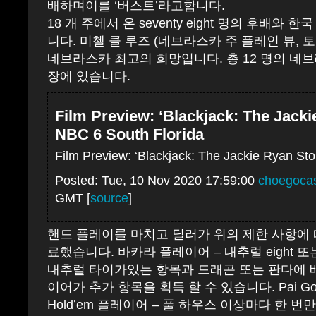
배하며이를 ‘버스트’라고합니다.
18 개 주에서 온 seventy eight 명의 후배와
니다. 미첼 클 루즈 (네브라스카 주 플레인 뷰, 토
네브라스카 최고의 희망입니다. 총 12 명의 네
장에 있습니다.
Film Preview: ‘Blackjack: The Jacki
NBC 6 South Florida
Film Preview: ‘Blackjack: The Jackie Ryan Stor
Posted: Tue, 10 Nov 2020 17:59:00
choego
GMT [
source
]
핸드 플레이를 마치고 딜러가 위의 제한 사항에 
료했습니다. 바카라 플레이어 – 내추럴 eight 
내추럴 타이가있는 항목과 드래곤 또는 판다에 
이어가 추가 항목을 획득 할 수 있습니다. Pai Gow 
Hold’em 플레이어 – 풀 하우스 이상마다 한 번