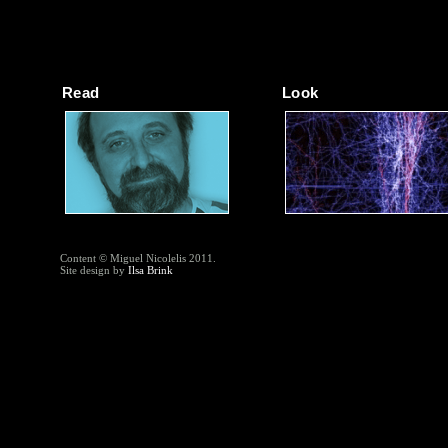
Read
Look
Content © Miguel Nicolelis 2011.
Site design by
Ilsa Brink