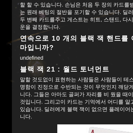
할 할 수 있습니다. 손님은 처음 두 장의 카드를받은 
는 원래 베팅의 절반을 포기할 수 있습니다. 딜
두 번째 카드를주고 게스트는 히트, 스탠드, 다시
운을 결정합니다.
연속으로 10 개의 블랙 잭 핸드를
마입니까?
undefined
블랙 잭 21 : 월드 토너먼트
말할 것도없이 표현하는 사람들은 사람들이 테
명함이 진정으로 수반되는 것이 무엇인지 깨닫게
니다. 그들은 아마도 골퍼가 자리를 비 웠을 때
것입니다. 그리고이 카드는 기억에서 어디를 알
있습니다. 딜러에게 블랙 잭이 없으면 플레이어는
니다.