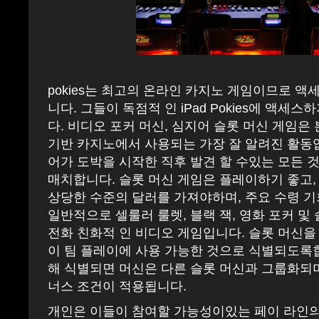
pokies는 최고의 온라인 카지노 게임이므로 액
니다. 그들이 독점적 인 iPad Pokies에 액세
다. 비디오 포커 머신, 심지어 슬롯 머신 게임은
기반 카지노에서 사용되는 가장 잘 알려진 활동
어가 도박을 시작한 직후 발견 할 수있는 모든 
매치합니다. 슬롯 머신 게임은 플레이하기 좋고
상당한 수준의 달러를 가져야하며, 주요 수령 
일반적으로 셀룰러 룰렛, 블랙 잭, 영화 포커 및
전화 친화적 인 비디오 게임입니다. 슬롯 머신을
이 팀 플레이에 사용 가능한 것으로 식별되도록합
해 식별되면 머신은 다른 슬롯 머신과 그룹화되며
너스 조건이 적용됩니다.
개인은 이들이 참여할 가능성이있는 페이 라인의