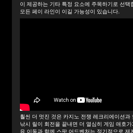
이 제공하는 기타 특정 요소에 주목하기로 선택합
모든 페이 라인이 이길 가능성이 있습니다.
훨씬 더 멋진 것은 카지노 전쟁 레크리에이션과
낚시 릴이 회전을 끝내면 더 열심히 게임 애호가
유 이동과 함께 스팟 어드벤처는 정기적으로 제