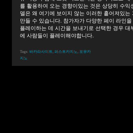
를 활용하여 오는 경향이있는 것은 상당히 수익성
델은 왜 여기에 보이지 않는 이러한 흩어져있는
만들 수 있습니다. 참가자가 다양한 페이 라인을
플레이하는 데 시간을 보내기로 선택한 경우 대
에 사람들이 플레이해야합니다.
Tags:
바카라사이트
,
퍼스트카지노
,
포유카
지노