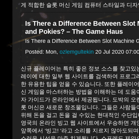
게 적합한 슬롯 머신 게임 컴퓨터 스타일과 디자
Is There a Difference Between Slo
and Pokies? – The Game Haus
Is There a Difference Between Slot Machine
Posted: Mon,
ozlemgultekin
20 Jul 2020 07:0
신규 플레이어는 특히 좋은 정보 소스를 찾고있는
레이에 대한 일부 웹 사이트를 검색하여 프로그
한 유용한 팁을 얻을 수 있습니다. 또한 플레이
신 게임을 마스터하는 방법을 이해하는 데 도움
자 가이드가 온라인에서 제공됩니다. 도박의 오
롯 머신은 새로운 창조물입니다. 그들은 사람들이
위해 돈을 걸고 돈을 걸 수있는 현대적인 수단입
영국의 온라인 빙고 웹 사이트에서 우승하면 개
앞쪽에서 ‘빙고! ‘라고 소리를 지르지 않아도되며
스러운 시선을 마주 치게됩니다. 스프레드 제안