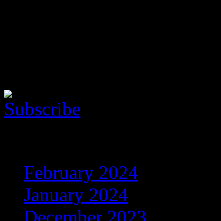
Follow the music
Here is the Music Player. Yo
show this cool thing!
Archives
February 2024
(5)
January 2024
(608)
December 2023
(206)