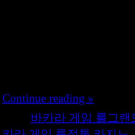
위해부산모든해수욕장의폐
송도해수욕장은6월1일부터
일광·임랑해수욕장은7월
정이다.디지털네트워크
하는경제방식을말한다.[
면좋겠어’대학생의인터넷 바
Continue reading »
Tags:
바카라 게임 룰그랜드
카라 게임 룰정통 카지노
,