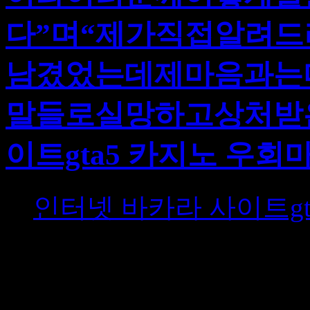
다”며“제가직접알려
남겼었는데제마음과는
말들로실망하고상처받
이트gta5 카지노 우
인터넷 바카라 사이트gt
유노윤호미니1집‘트루컬러스(
이스가12일오후서울광